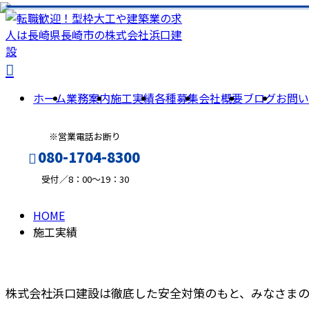
PAST
施
WORK
工
ホーム
業務案内
施工実績
各種募集
会社概要
ブログ
お問い
実
※営業電話お断り
080-1704-8300
績
受付／8：00～19：30
HOME
メールフォーム
施工実績
株式会社浜口建設は徹底した安全対策のもと、みなさま