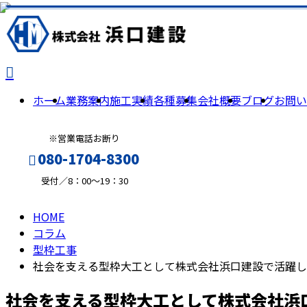
column
コ
ラ
ホーム
業務案内
施工実績
各種募集
会社概要
ブログ
お問い
ム
※営業電話お断り
080-1704-8300
受付／8：00～19：30
HOME
メールフォーム
コラム
型枠工事
社会を支える型枠大工として株式会社浜口建設で活躍し
社会を支える型枠大工として株式会社浜