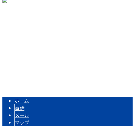
〒851-2323
長崎県長崎市新牧野町799-1
Googleマップで確認する
TEL：080-1704-8300 / FAX：0959-25-0421
長崎県長崎市・諫早市・大村市ほか型枠工事は株式会社浜口
Copyright © 長崎県で型枠工事なら長崎市の株式会社浜口建設へ. All
rights reserved.
ホーム
電話
メール
マップ