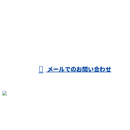
お電話でのお問い合わせ
080-1704-8300
受付／8：00～19：30 ※営業電話お断り
メールでのお問い合わせ
ホーム
業務案内
施工実績
各種募集