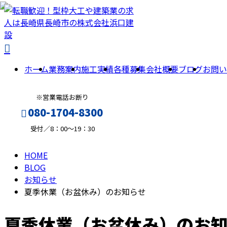
BLOG
ホーム
業務案内
施工実績
各種募集
会社概要
ブログ
お問い
※営業電話お断り
080-1704-8300
受付／8：00～19：30
HOME
メールフォーム
BLOG
お知らせ
夏季休業（お盆休み）のお知らせ
夏季休業（お盆休み）のお